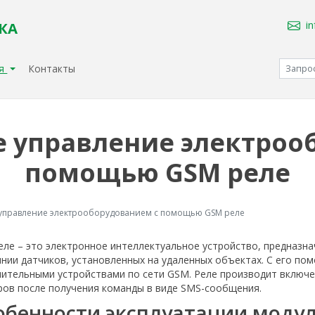
i
КА
ия
Контакты
 управление электроо
помощью GSM реле
управление электрооборудованием с помощью GSM реле
еле – это электронное интеллектуальное устройство, предназн
нии датчиков, установленных на удаленных объектах. С его п
ительными устройствами по сети GSM. Реле производит включе
ров после получения команды в виде SMS-сообщения.
обенности эксплуатации моду