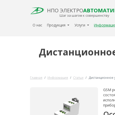
НПО ЭЛЕКТРО
АВТОМАТИ
Шаг за шагом к совершенству
О нас
Продукция
Услуги
Информац
Дистанционное
Главная
Информация
Статьи
Дистанционное 
GSM р
состоя
исполн
прибо
Ос