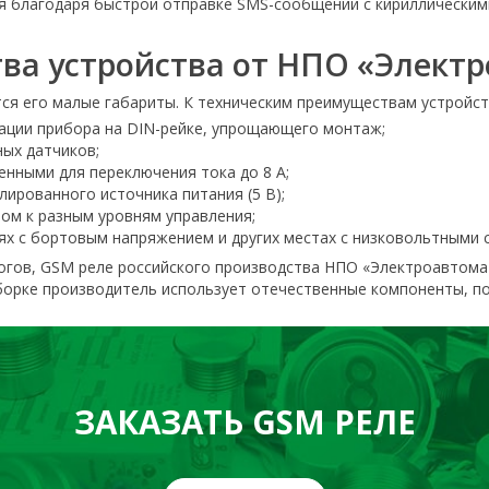
я благодаря быстрой отправке SMS-сообщений с кириллическим
ва устройства от НПО «Элект
ся его малые габариты. К техническим преимуществам устройст
сации прибора на DIN-рейке, упрощающего монтаж;
ых датчиков;
енными для переключения тока до 8 А;
лированного источника питания (5 В);
пом к разным уровням управления;
х с бортовым напряжением и других местах с низковольтными 
логов, GSM реле российского производства НПО «Электроавтома
орке производитель использует отечественные компоненты, по
ЗАКАЗАТЬ GSM РЕЛЕ