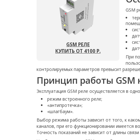
GSM р
тер
помещ
сис
дат
сис
GSM РЕЛЕ
дат
КУПИТЬ ОТ 4100 Р.
При п
пользо
контролируемых параметров превысит разреше
Принцип работы GSM 
Эксплуатация GSM реле осуществляется в одно
режим встроенного реле;
«антипротечка»;
«шлагбаум».
Выбор режима работы зависит от того, к како
каналов, при его функционировании имеется в
Точность показаний не зависит от длины связи