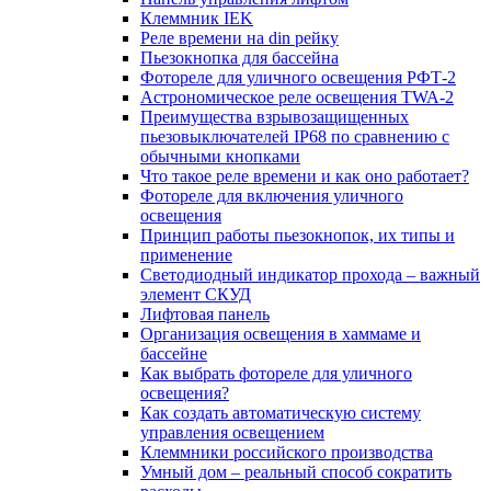
Клеммник IEK
Реле времени на din рейку
Пьезокнопка для бассейна
Фотореле для уличного освещения РФТ-2
Астрономическое реле освещения TWA-2
Преимущества взрывозащищенных
пьезовыключателей IP68 по сравнению с
обычными кнопками
Что такое реле времени и как оно работает?
Фотореле для включения уличного
освещения
Принцип работы пьезокнопок, их типы и
применение
Светодиодный индикатор прохода – важный
элемент СКУД
Лифтовая панель
Организация освещения в хаммаме и
бассейне
Как выбрать фотореле для уличного
освещения?
Как создать автоматическую систему
управления освещением
Клеммники российского производства
Умный дом – реальный способ сократить