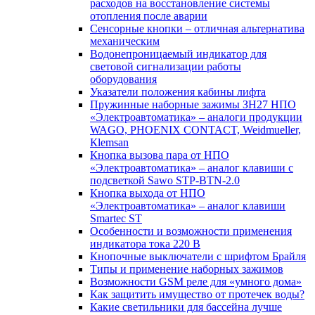
расходов на восстановление системы
отопления после аварии
Сенсорные кнопки – отличная альтернатива
механическим
Водонепроницаемый индикатор для
световой сигнализации работы
оборудования
Указатели положения кабины лифта
Пружинные наборные зажимы ЗН27 НПО
«Электроавтоматика» – аналоги продукции
WAGO, PHOENIX CONTACT, Weidmueller,
Кlemsan
Кнопка вызова пара от НПО
«Электроавтоматика» – аналог клавиши с
подсветкой Sawo STP-BTN-2.0
Кнопка выхода от НПО
«Электроавтоматика» – аналог клавиши
Smartec ST
Особенности и возможности применения
индикатора тока 220 В
Кнопочные выключатели с шрифтом Брайля
Типы и применение наборных зажимов
Возможности GSM реле для «умного дома»
Как защитить имущество от протечек воды?
Какие светильники для бассейна лучше