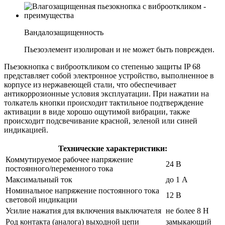
Вандалозащищенность
Пьезоэлемент изолирован и не может быть поврежден.
Пьезокнопка с виброоткликом со степенью защиты IP 68
представляет собой электронное устройство, выполненное в
корпусе из нержавеющей стали, что обеспечивает
антикоррозионные условия эксплуатации. При нажатии на
толкатель кнопки происходит тактильное подтверждение
активации в виде хорошо ощутимой вибрации, также
происходит подсвечивание красной, зеленой или синей
индикацией.
Технические характеристики:
Коммутируемое рабочее напряжение
24 В
постоянного/переменного тока
Максимальный ток
до 1 А
Номинальное напряжение постоянного тока
12 В
световой индикации
Усилие нажатия для включения выключателя
не более 8 Н
Род контакта (аналога) выходной цепи
замыкающий