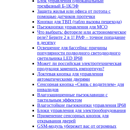
Блок управления одноканальный
трехфазный Б-1К/3Ф
Защита жилья или офиса от потопа с
помощью датчиков протечки
Кнопки для ТВП (табло вызова пешехода)
Пьезокнопки управления для МСО
Что выбрать: фотореле или астрономическое
реле? Берите 2 в 1! РАФ – точное попадание
в десятку
Освещение для бассейна: причины
популярности подводного светодиодного
светильника LED IP68
Может ли российская электротехническая
продукция заменить импортную?
Локтевая кнопка для управления
автоматическими дверями
Сенсорная кнопка «Связь с водителем» для
инвалидов
Влагозащищенные пьезоклавиши с
тактильным эффектом
Влагостойкие пьезокнопки управления IP68
Блоки управления для электрооборудования
Применение сенсорных кнопок для
открывания дверей
GSM-модуль убережет вас от огромных