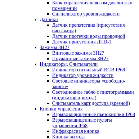
Блок управления шлюзом для чистых
помещений
Сигнализатор уровня жидкости
Датчики
Датчик препятствия (присутствия
пассажира)
Датчик протечки воды проводной
Датчик присутствия ДПВ-1
Зажимы ЗН27
Винтовые зажимы ЗН27
Пружинные зажимы ЗН27
Индикаторы, Считыватели
Индикатор сигнальный RGB IP68
Индикатор уровня жидкости
Световые индикаторы «свободно-
занято»
Светодиодное табло с пиктограммами
(индикатор прохода)
Считыватель карт доступа (врезной)
Кнопки управления
Взрывозащищенные пьезокнопки IP68
Взрывозащищенные пульты
управления IP68
Инфракрасная кнопка
Кнопка выхода