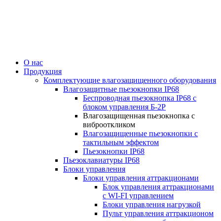
О нас
Продукция
Комплектующие влагозащищенного оборудования
Влагозащитные пьезокнопки IP68
Беспроводная пьезокнопка IP68 с
блоком управления Б-2Р
Влагозащищенная пьезокнопка с
виброоткликом
Влагозащищенные пьезокнопки с
тактильным эффектом
Пьезокнопки IP68
Пьезоклавиатуры IP68
Блоки управления
Блоки управления аттракционами
Блок управления аттракционами
с WI-FI управлением
Блоки управления нагрузкой
Пульт управления аттракционом