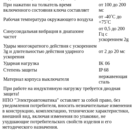
При нажатии на толкатель время
от 100 до 200
включенного состояния ключа составляет
мс
от -40˚С до
Рабочая температура окружающего воздуха
+75˚С
от 0,5 до 200
Синусоидальная вибрация в диапазоне
Гц с
частот
ускорением 2g
Удары многократного действия с ускорением
3g и длительностью действия ударного
от 2 до 20 мс
ускорения
Ударная нагрузка
IK 06
Степень защиты
IP 68
нержавеющая
Материал корпуса выключателя
сталь
При работе на индуктивную нагрузку требуется диодная
защита!
НПО "Электроавтоматика" оставляет за собой право, без
уведомления потребителя, вносить незначительные изменения
в конструкцию, комплектацию, технические характеристики,
внешний вид, включая изменения по упаковке, не
ухудшающие потребительских свойств изделия и его
методического назначения.