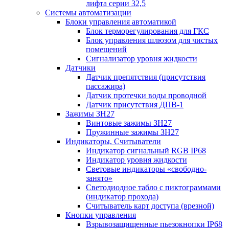
лифта серии 32,5
Системы автоматизации
Блоки управления автоматикой
Блок терморегулирования для ГКС
Блок управления шлюзом для чистых
помещений
Сигнализатор уровня жидкости
Датчики
Датчик препятствия (присутствия
пассажира)
Датчик протечки воды проводной
Датчик присутствия ДПВ-1
Зажимы ЗН27
Винтовые зажимы ЗН27
Пружинные зажимы ЗН27
Индикаторы, Считыватели
Индикатор сигнальный RGB IP68
Индикатор уровня жидкости
Световые индикаторы «свободно-
занято»
Светодиодное табло с пиктограммами
(индикатор прохода)
Считыватель карт доступа (врезной)
Кнопки управления
Взрывозащищенные пьезокнопки IP68