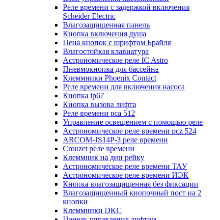
Реле времени с задержкой включения
Scheider Electric
Влагозащищенная панель
Кнопка включения душа
Цена кнопок с шрифтом Брайля
Влагостойкая клавиатура
Астрономическое реле IC Astro
Пневмокнопка для бассейна
Клеммники Phoenix Contact
Реле времени для включения насоса
Кнопка ip67
Кнопка вызова лифта
Реле времени pca 512
Управление освещением с помощью реле
Астрономическое реле времени pcz 524
ARCOM-JS14P-3 реле времени
Crouzet реле времени
Клеммник на дин рейку
Астрономическое реле времени ТАУ
Астрономическое реле времени ИЭК
Кнопка влагозащищенная без фиксации
Влагозащищенный кнопочный пост на 2
кнопки
Клеммники DKC
Панель управления лифтом