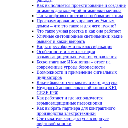
расходы
Как выполняется проектирование и создание
штампов для холодной штамповки металла
Типы лифтовых постов и требования к ним
Программирование управления Умным
домом – что это такое и для чего нужно?
Что такое умная розетка и как она работает
Уличные светодиодные светильники: какие
бывают и какой выбрать
Виды пресс-форм и их классификация
Особенности и комплектация
взрывозащищенных пультов управления
Бесконтактные ИК-кнопки – ответ на
современные угрозы безопасности
Возможности и применение сигнальных
индикаторов
Какие бывают считыватели карт доступа
Недорогой аналог локтевой кнопки KFT
GEZE IP30
Как работают и где используются
взрывозащищенные пьезокнопки
Как выбрать партнера для контрактного
производства электротехники
Считыватель карт доступа в корпусе
лифтовой кнопки