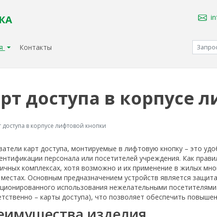
i
КА
ия
Контакты
рт доступа в корпусе 
т доступа в корпусе лифтовой кнопки
атели карт доступа, монтируемые в лифтовую кнопку – это уд
ентификации персонала или посетителей учреждения. Как правил
ичных комплексах, хотя возможно и их применение в жилых мно
х местах. Основным предназначением устройств является защит
кционированного использования нежелательными посетителями 
тственно – карты доступа), что позволяет обеспечить повыше
еимущества изделия