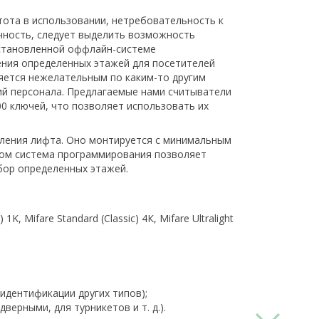
тота в использовании, нетребовательность к
чность, следует выделить возможность
установленной оффлайн-системе
ния определенных этажей для посетителей
ляется нежелательным по каким-то другим
ий персонала. Предлагаемые нами считыватели
00 ключей, что позволяет использовать их
вления лифта. Оно монтируется с минимальным
том система программирования позволяет
бор определенных этажей.
Mifare Standard (Classic) 4К, Mifare Ultralight
идентификации других типов);
ерными, для турникетов и т. д.).