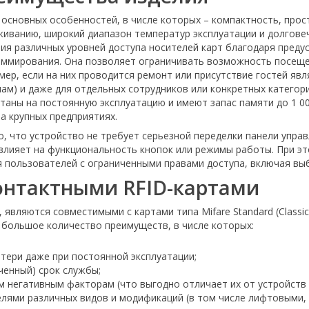
основных особенностей, в числе которых – компактность, прос
живанию, широкий диапазон температур эксплуатации и долгове
ия различных уровней доступа носителей карт благодаря пред
аммирования. Она позволяет ограничивать возможность посеще
мер, если на них проводится ремонт или присутствие гостей яв
ам) и даже для отдельных сотрудников или конкретных категор
таны на постоянную эксплуатацию и имеют запас памяти до 1 0
а крупных предприятиях.
 что устройство не требует серьезной переделки панели упра
 влияет на функциональность кнопок или режимы работы. При э
 пользователей с ограниченными правами доступа, включая вы
онтактными RFID-картами
яются совместимыми с картами типа Mifare Standard (Classic) 1K, 
 большое количество преимуществ, в числе которых:
тери даже при постоянной эксплуатации;
ченный) срок службы;
им негативным факторам (что выгодно отличает их от устройств 
ями различных видов и модификаций (в том числе лифтовыми, дв