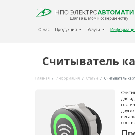
НПО ЭЛЕКТРО
АВТОМАТИ
Шаг за шагом к совершенству
О нас
Продукция
Услуги
Информац
Считыватель ка
Главная
Информация
Статьи
Считыватель кар
Считыв
для ид
гостин
други
несан
соотве
Пр