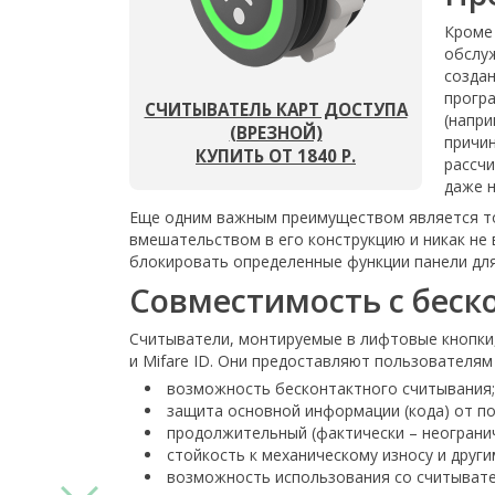
Кроме 
обслу
создан
прогр
СЧИТЫВАТЕЛЬ КАРТ ДОСТУПА
(напри
(ВРЕЗНОЙ)
причин
КУПИТЬ ОТ 1840 Р.
рассчи
даже н
Еще одним важным преимуществом является то,
вмешательством в его конструкцию и никак не
блокировать определенные функции панели для
Совместимость с беск
Считыватели, монтируемые в лифтовые кнопки, явл
и Mifare ID. Они предоставляют пользователям
возможность бесконтактного считывания;
защита основной информации (кода) от по
продолжительный (фактически – неограни
стойкость к механическому износу и друг
возможность использования со считывател