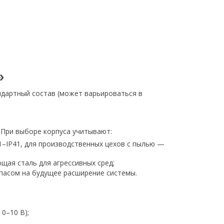
»
ндартный состав (может варьироваться в
 При выборе корпуса учитывают:
31–IP41, для производственных цехов с пылью —
щая сталь для агрессивных сред;
апасом на будущее расширение системы.
0–10 В);