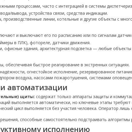
жными процессами, часто с интеграцией в системы диспетчериз
вода/вывода, устройства связи, средства индикации.
, производственные линии, котельные и другие объекты с мног
ючают и выключают его по расписанию или по сигналам датчик
ймеры в ПЛК), фотореле, датчики движения.
и, офисные здания, архитектурная подсветка — любые объект
, обеспечивая быстрое реагирование в экстренных ситуациях.
адёжности, огнестойкое исполнение, резервированное питание
дпором воздуха, насосами пожаротушения, системами оповещен
ни автоматизации
тельные) щиты:
содержат только аппараты защиты и коммутац
раций выполняется автоматически, но ключевые этапы требуют
ческий цикл выполняется без участия человека. Оператор лишь
решения, способные самостоятельно подстраивать алгоритмы 
руктивному исполнению