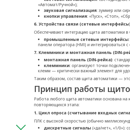
«Автомат/Ручной»);
звуковая сигнализация
: зуммер или си
кнопки управления
: «Пуск», «Стоп», «С
6. Устройства связи (сетевые интерфейсы
Обеспечивают интеграцию щита автоматики в 
промышленные сетевые интерфейсы
панели оператора (HMI) и интегрироваться с
7. Клеммники и монтажная панель (DIN‑ре
монтажная панель (DIN‑рейка)
: станда
клеммники
: организуют точки подключе
клемм — критически важный элемент для уд
Таким образом, состав щита автоматики — эт
Принцип работы щито
Работа любого щита автоматики основана на к
повторяющихся этапа:
1. Цикл опроса (считывание входных сигн
ПЛК с высокой скоростью (обычно миллисекунд
дискретные сигналы
(«да/нет», «1/0»):