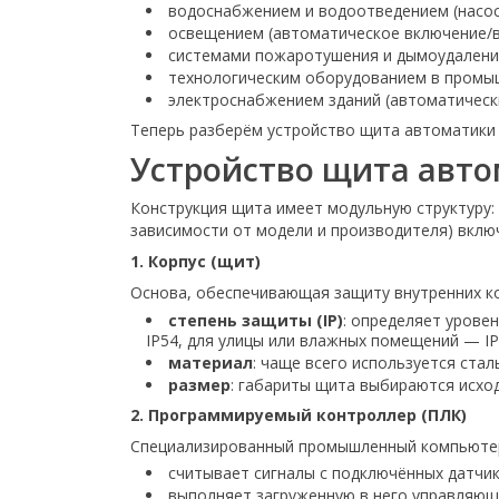
водоснабжением и водоотведением (насос
освещением (автоматическое включение/в
системами пожаротушения и дымоудалени
технологическим оборудованием в промышл
электроснабжением зданий (автоматическ
Теперь разберём устройство щита автоматики
Устройство щита автом
Конструкция щита имеет модульную структуру:
зависимости от модели и производителя) вкл
1. Корпус (щит)
Основа, обеспечивающая защиту внутренних ко
степень защиты (IP)
: определяет урове
IP54, для улицы или влажных помещений — IP
материал
: чаще всего используется ста
размер
: габариты щита выбираются исхо
2. Программируемый контроллер (ПЛК)
Специализированный промышленный компьютер
считывает сигналы с подключённых датчико
выполняет загруженную в него управляющ