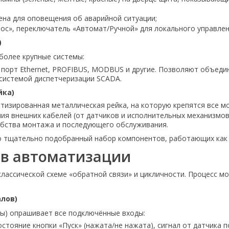
рена для оповещения об аварийной ситуации;
брос», переключатель «Автомат/Ручной» для локального управлен
)
более крупные системы:
: порт Ethernet, PROFIBUS, MODBUS и другие. Позволяют объеди
 системой диспетчеризации SCADA.
йка)
ртизированная металлическая рейка, на которую крепятся все мо
ния внешних кабелей (от датчиков и исполнительных механизмо
обства монтажа и последующего обслуживания.
о тщательно подобранный набор компонентов, работающих как 
в автоматизации
лассической схеме «обратной связи» и цикличности. Процесс м
алов)
ы) опрашивает все подключённые входы:
 состояние кнопки «Пуск» (нажата/не нажата), сигнал от датчика 