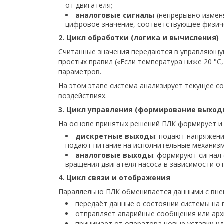
от двигателя;
аналоговые сигналы
(непрерывно изменя
цифровое значение, соответствующее физичес
2. Цикл обработки (логика и вычисления)
Считанные значения передаются в управляющую
простых правил («Если температура ниже 20 °
параметров.
На этом этапе система анализирует текущее с
воздействиях.
3. Цикл управления (формирование выход
На основе принятых решений ПЛК формирует и
дискретные выходы
: подают напряжени
подают питание на исполнительные механизмы
аналоговые выходы
: формируют сигнал 
вращения двигателя насоса в зависимости от
4. Цикл связи и отображения
Параллельно ПЛК обменивается данными с вне
передаёт данные о состоянии системы на 
отправляет аварийные сообщения или архи
принимает от оператора новые уставки ил