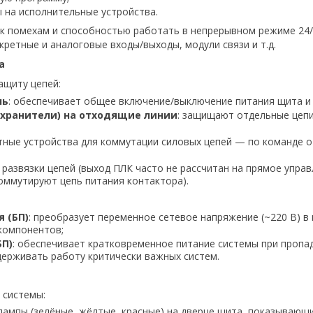
 на исполнительные устройства.
к помехам и способностью работать в непрерывном режиме 24/
ретные и аналоговые входы/выходы, модули связи и т.д.
а
ащиту цепей:
ль
: обеспечивает общее включение/выключение питания щита и 
хранители) на отходящие линии
: защищают отдельные цепи
итные устройства для коммутации силовых цепей — по команде о
я развязки цепей (выход ПЛК часто не рассчитан на прямое упра
коммутируют цепь питания контактора).
 (БП)
: преобразует переменное сетевое напряжение (~220 В) в
 компонентов;
БП)
: обеспечивает кратковременное питание системы при пропа
держивать работу критически важных систем.
 системы:
лампы (зелёные, жёлтые, красные) на дверце щита, показывающ