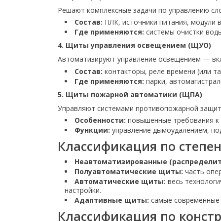
Решают комплексные задачи по управлению сло
Состав:
ПЛК, источники питания, модули в
Где применяются:
системы очистки воды
4. Щиты управления освещением (ЩУО)
Автоматизируют управление освещением — вкл
Состав:
контакторы, реле времени (или та
Где применяются:
парки, автомагистрал
5. Щиты пожарной автоматики (ЩПА)
Управляют системами противопожарной защиты
Особенности:
повышенные требования к н
Функции:
управление дымоудалением, по
Классификация по степе
Неавтоматизированные (распредели
Полуавтоматические щиты:
часть опе
Автоматические щиты:
весь технологи
настройки.
Адаптивные щиты:
самые современные 
Классификация по конст