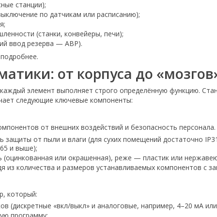
ные станции);
ыключение по датчикам или расписанию);
я;
енности (станки, конвейеры, печи);
ий ввод резерва — АВР).
 подробнее.
атики: от корпуса до «мозгов
 каждый элемент выполняет строго определённую функцию. Ста
ючает следующие ключевые компоненты:
мпонентов от внешних воздействий и безопасность персонала.
нь защиты от пыли и влаги (для сухих помещений достаточно IP
65 и выше);
ль (оцинкованная или окрашенная), реже — пластик или нержавею
дя из количества и размеров устанавливаемых компонентов с з
, который:
в (дискретные «вкл/выкл» и аналоговые, например, 4–20 мА или 
ую программу;