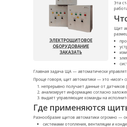
Эта ст
работа
Чт
Щит ав
разме
ЭЛЕКТРОЩИТОВОЕ
про
ОБОРУДОВАНИЕ
уст
ЗАКАЗАТЬ
изм
эле
сис
Главная задача ЩА — автоматически управлять
Проще говоря, щит автоматики — это «мозг» с
непрерывно получает данные от датчиков (т
анализирует информацию согласно заложе
выдаёт управляющие команды на исполнител
Где применяются щит
Разнообразие щитов автоматики огромно — он
системами отопления, вентиляции и конди