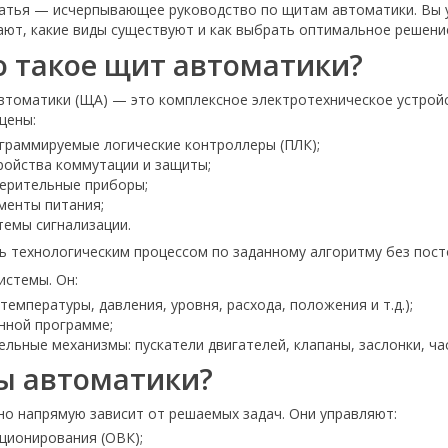
атья — исчерпывающее руководство по щитам автоматики. Вы уз
ют, какие виды существуют и как выбрать оптимальное решение
о такое щит автоматики?
томатики (ЩА) — это комплексное электротехническое устройс
щены:
граммируемые логические контроллеры (ПЛК);
ройства коммутации и защиты;
ерительные приборы;
менты питания;
темы сигнализации.
 технологическим процессом по заданному алгоритму без пост
истемы. Он:
емпературы, давления, уровня, расхода, положения и т.д.);
нной программе;
ьные механизмы: пускатели двигателей, клапаны, заслонки, ча
ы автоматики?
о напрямую зависит от решаемых задач. Они управляют:
ционирования (ОВК);