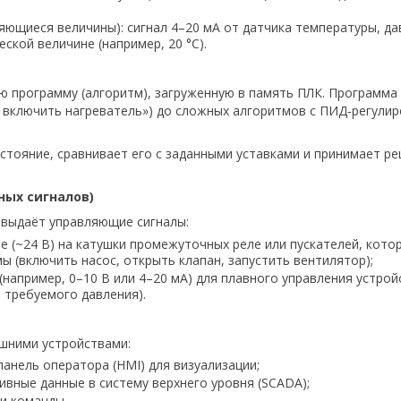
ющиеся величины): сигнал 4–20 мА от датчика температуры, дав
кой величине (например, 20 °C).
 программу (алгоритм), загруженную в память ПЛК. Программа
C, включить нагреватель») до сложных алгоритмов с ПИД‑регули
остояние, сравнивает его с заданными уставками и принимает 
ных сигналов)
 выдаёт управляющие сигналы:
е (~24 В) на катушки промежуточных реле или пускателей, кото
 (включить насос, открыть клапан, запустить вентилятор);
(например, 0–10 В или 4–20 мА) для плавного управления устро
 требуемого давления).
шними устройствами:
панель оператора (HMI) для визуализации;
вные данные в систему верхнего уровня (SCADA);
и команды.