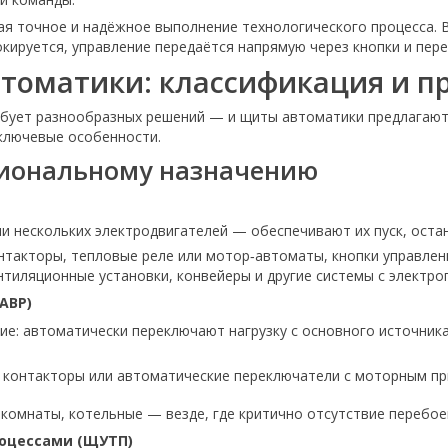
ая точное и надёжное выполнение технологического процесса. 
кируется, управление передаётся напрямую через кнопки и пер
втоматики: классификация и п
ебует разнообразных решений — и щиты автоматики предлагают
 ключевые особенности.
циональному назначению
 нескольких электродвигателей — обеспечивают их пуск, остано
такторы, тепловые реле или мотор‑автоматы, кнопки управлен
нтиляционные установки, конвейеры и другие системы с электро
АВР)
: автоматически переключают нагрузку с основного источника
 контакторы или автоматические переключатели с моторным пр
комнаты, котельные — везде, где критично отсутствие перебоев
роцессами (ЩУТП)