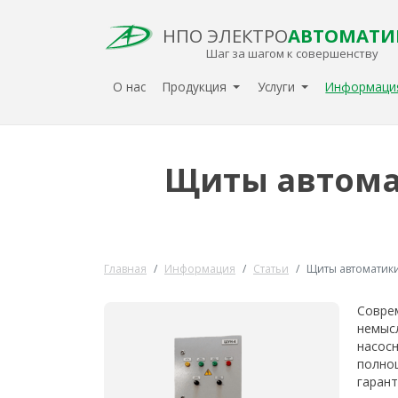
НПО ЭЛЕКТРО
АВТОМАТИ
Шаг за шагом к совершенству
О нас
Продукция
Услуги
Информац
Щиты автомат
Главная
Информация
Статьи
Щиты автоматики
Совре
немысл
насосн
полноц
гаран