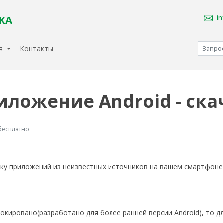
i
КА
ия
Контакты
ложение Android - ска
бесплатно
ку приложений из неизвестных источников на вашем смартфоне.
кировано(разработано для более ранней версии Android), то дл